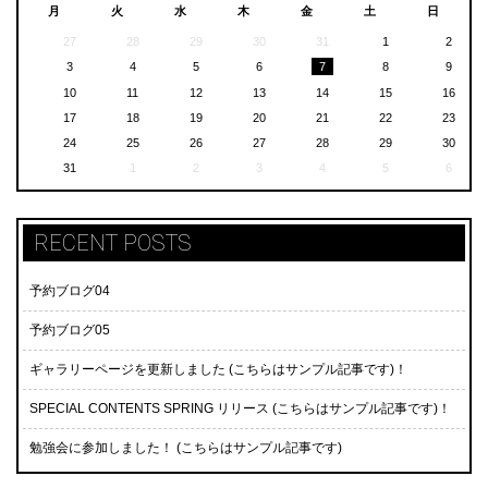
月
火
水
木
金
土
日
27
28
29
30
31
1
2
3
4
5
6
7
8
9
10
11
12
13
14
15
16
17
18
19
20
21
22
23
24
25
26
27
28
29
30
31
1
2
3
4
5
6
RECENT POSTS
予約ブログ04
予約ブログ05
ギャラリーページを更新しました (こちらはサンプル記事です)！
SPECIAL CONTENTS SPRING リリース (こちらはサンプル記事です)！
勉強会に参加しました！ (こちらはサンプル記事です)